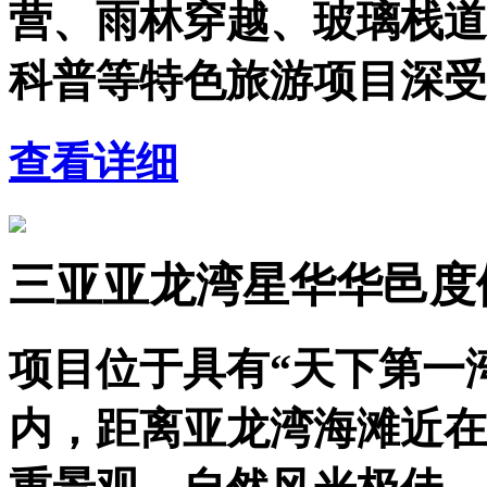
营、雨林穿越、玻璃栈道
科普等特色旅游项目深受
查看详细
三亚亚龙湾星华华邑度
项目位于具有“天下第一
内，距离亚龙湾海滩近在