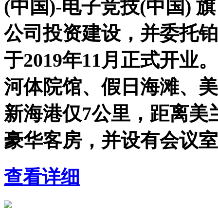
(中国)-电子竞技(中国
公司投资建设，并委托铂
于2019年11月正式开
河体院馆、假日海滩、美
新海港仅7公里，距离美兰
豪华客房，并设有会议室
查看详细