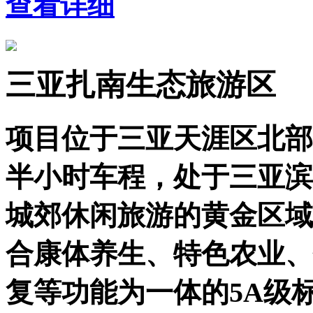
查看详细
三亚扎南生态旅游区
项目位于三亚天涯区北部
半小时车程，处于三亚滨
城郊休闲旅游的黄金区域
合康体养生、特色农业、
复等功能为一体的5A级