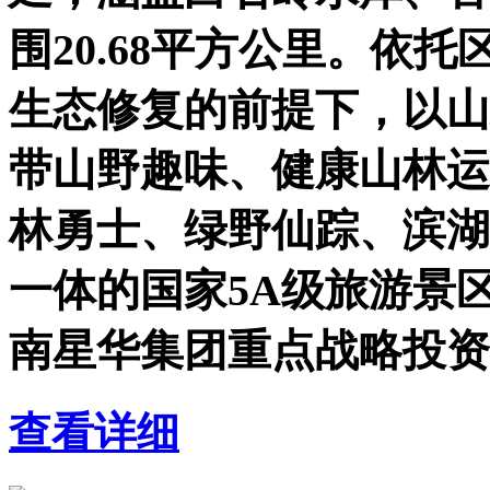
围20.68平方公里。依
生态修复的前提下，以山
带山野趣味、健康山林运
林勇士、绿野仙踪、滨湖
一体的国家5A级旅游景
南星华集团重点战略投资
查看详细