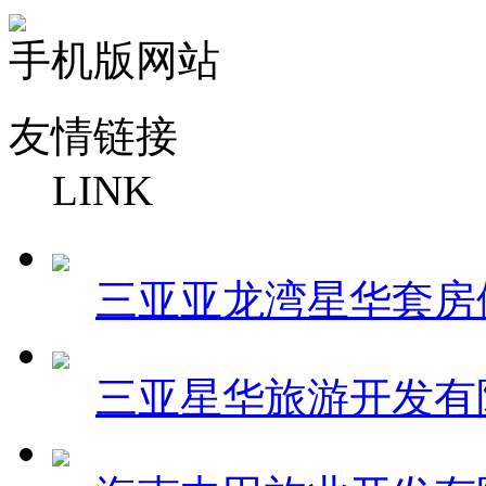
手机版网站
友情链接
LINK
三亚亚龙湾星华套房
三亚星华旅游开发有