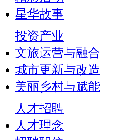
星华故事
投资产业
文旅运营与融合
城市更新与改造
美丽乡村与赋能
人才招聘
人才理念