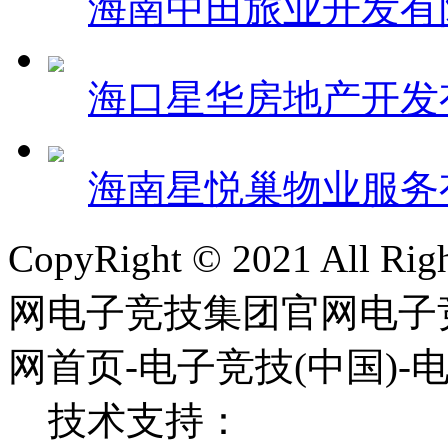
海南中田旅业开发有
海口星华房地产开发
海南星悦巢物业服务
CopyRight © 2021 All
网电子竞技集团官网电子
网首页-电子竞技(中国)
技术支持：