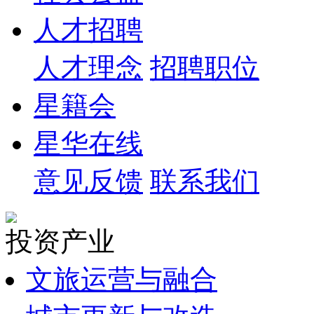
人才招聘
人才理念
招聘职位
星籍会
星华在线
意见反馈
联系我们
投资产业
文旅运营与融合