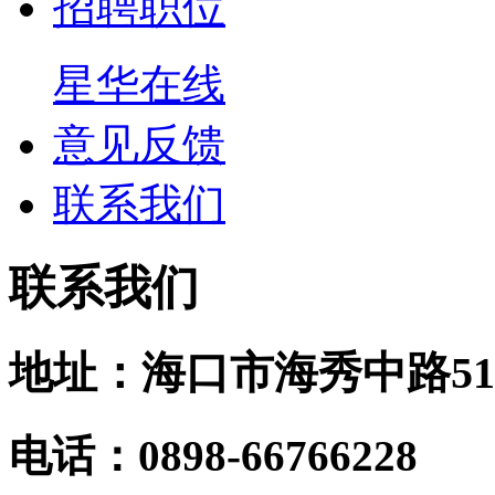
招聘职位
星华在线
意见反馈
联系我们
联系我们
地址：海口市海秀中路51
电话：0898-66766228