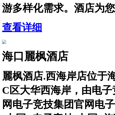
游多样化需求。酒店为您
查看详细
海口麗枫酒店
麗枫酒店.西海岸店位于海
C区大华西海岸，由电子
网电子竞技集团官网电子