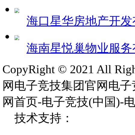
海口星华房地产开发
海南星悦巢物业服务
CopyRight © 2021 All
网电子竞技集团官网电子
网首页-电子竞技(中国)
技术支持：