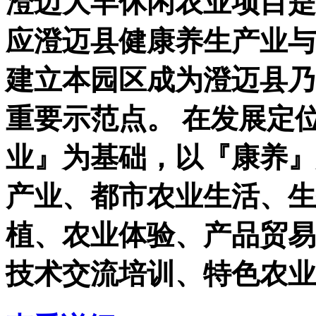
澄迈大丰休闲农业项目是
应澄迈县健康养生产业与
建立本园区成为澄迈县乃
重要示范点。 在发展定
业』为基础，以『康养』
产业、都市农业生活、生
植、农业体验、产品贸易
技术交流培训、特色农业