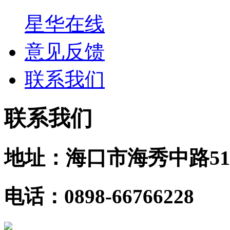
星华在线
意见反馈
联系我们
联系我们
地址：海口市海秀中路51
电话：0898-66766228