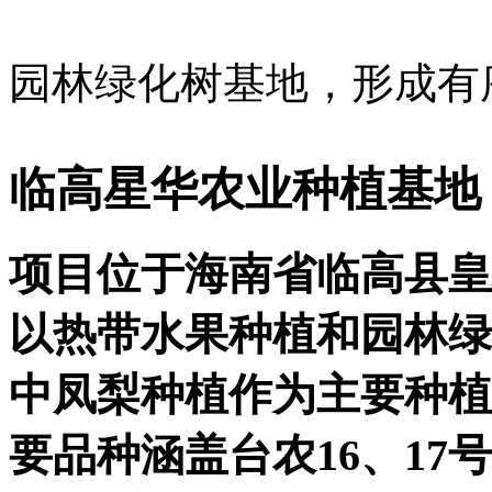
园林绿化树基地，形成有
临高星华农业种植基地
项目位于海南省临高县皇
以热带水果种植和园林绿
中凤梨种植作为主要种植
要品种涵盖台农16、1