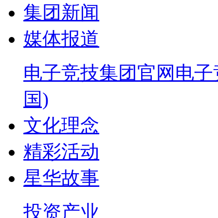
集团新闻
媒体报道
电子竞技集团官网电子
国)
文化理念
精彩活动
星华故事
投资产业