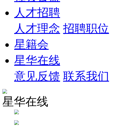
人才招聘
人才理念
招聘职位
星籍会
星华在线
意见反馈
联系我们
星华在线