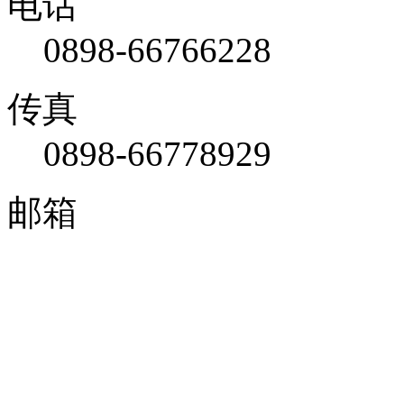
电话
0898-66766228
传真
0898-66778929
邮箱