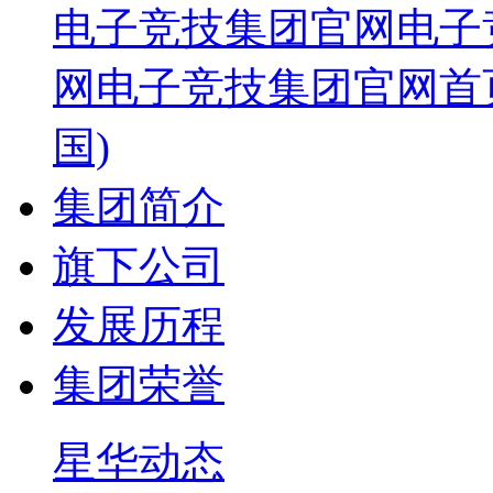
电子竞技集团官网电子
网电子竞技集团官网首页
国)
集团简介
旗下公司
发展历程
集团荣誉
星华动态