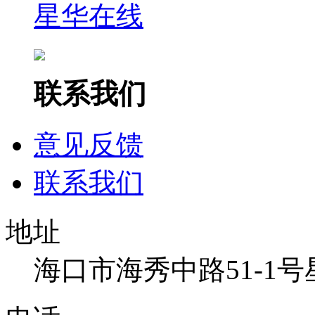
星华在线
联系我们
意见反馈
联系我们
地址
海口市海秀中路51-1号