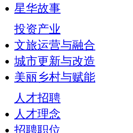
星华故事
投资产业
文旅运营与融合
城市更新与改造
美丽乡村与赋能
人才招聘
人才理念
招聘职位