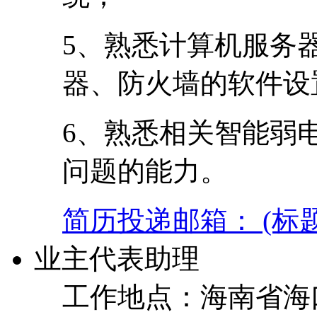
5、熟悉计算机服务
器、防火墙的软件设
6、熟悉相关智能弱
问题的能力。
简历投递邮箱： (标
业主代表助理
工作地点：海南省海