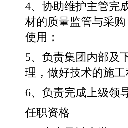
4、协助维护主管完
材的质量监管与采购
使用；
5、负责集团内部及
理，做好技术的施工
6、负责完成上级领
任职资格