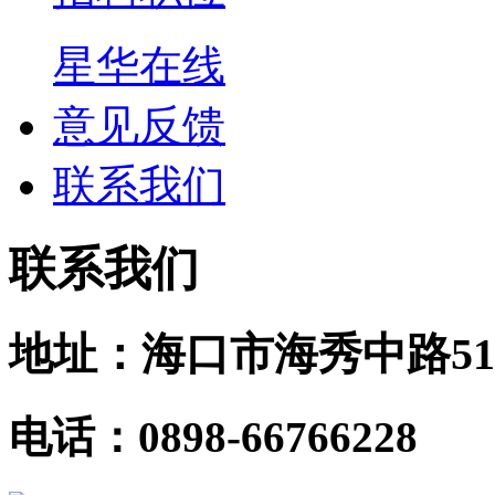
星华在线
意见反馈
联系我们
联系我们
地址：海口市海秀中路51
电话：0898-66766228