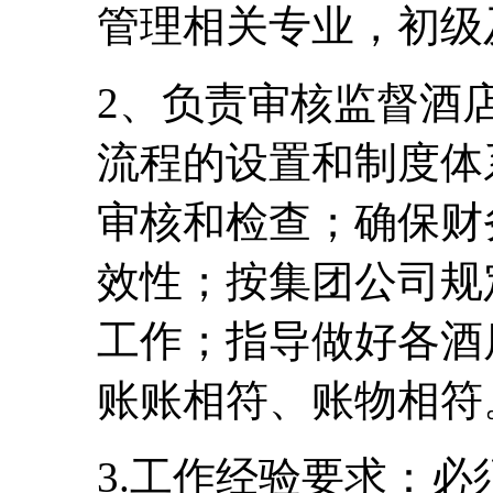
管理相关专业，初级
2、负责审核监督酒
流程的设置和制度体
审核和检查；确保财
效性；按集团公司规
工作；指导做好各酒
账账相符、账物相符
3.工作经验要求：