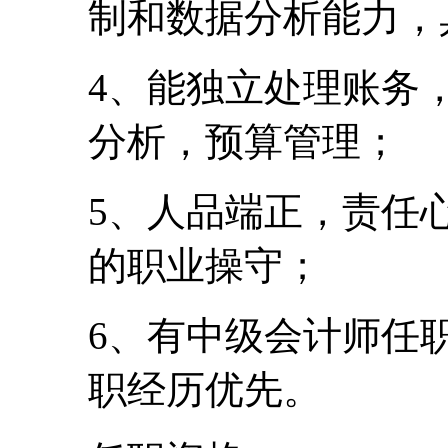
制和数据分析能力，
4、能独立处理账务
分析，预算管理；
5、人品端正，责任
的职业操守；
6、有中级会计师任
职经历优先。