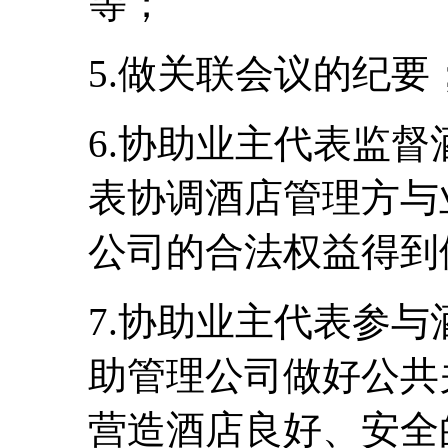
等；
5.做关联会议的纪要
6.协助业主代表监
表协调酒店管理方与
公司的合法权益得到
7.协助业主代表参
助管理公司做好公共
营造酒店良好、安全