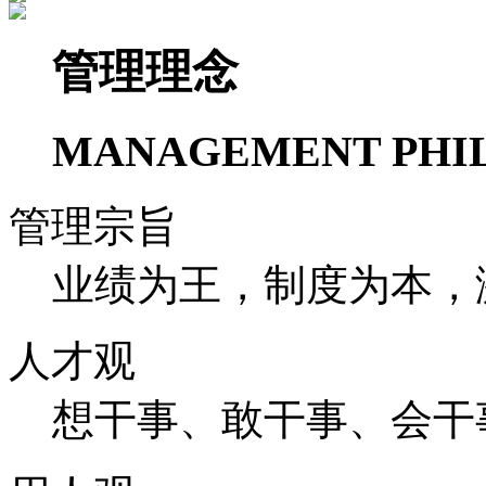
管理理念
MANAGEMENT PHI
管理宗旨
业绩为王，制度为本，
人才观
想干事、敢干事、会干