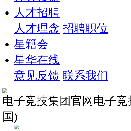
人才招聘
人才理念
招聘职位
星籍会
星华在线
意见反馈
联系我们
电子竞技集团官网电子竞
国)