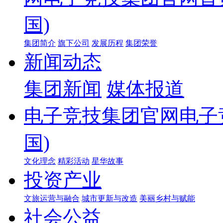
国)
集团简介
旗下公司
发展历程
集团荣誉
新闻动态
集团新闻
媒体报道
电子竞技集团官网电子
国)
文化理念
精彩活动
星华故事
投资产业
文旅运营与融合
城市更新与改造
美丽乡村与赋能
社会公益