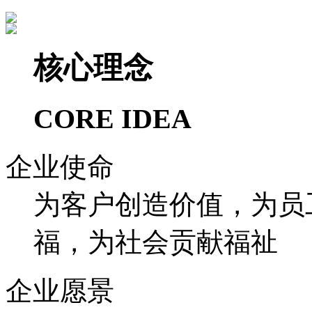
核心理念
CORE IDEA
企业使命
为客户创造价值，为员
福，为社会贡献福祉
企业愿景