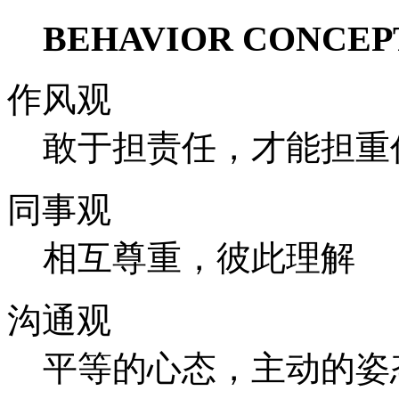
BEHAVIOR CONCEP
作风观
敢于担责任，才能担重
同事观
相互尊重，彼此理解
沟通观
平等的心态，主动的姿