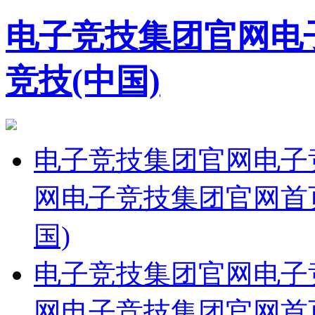
电子竞技集团官网电
竞技(中国)
电子竞技集团官网电子
网电子竞技集团官网首页
国)
电子竞技集团官网电子
网电子竞技集团官网首页