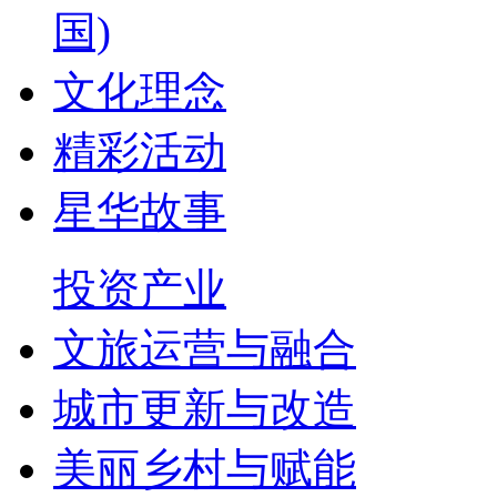
国)
文化理念
精彩活动
星华故事
投资产业
文旅运营与融合
城市更新与改造
美丽乡村与赋能