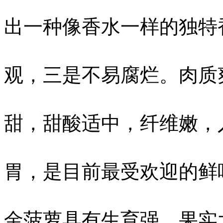
出一种像香水一样的独特
观，三是不易腐烂。肉质
甜，甜酸适中，纤维嫩，
胃，是目前最受欢迎的鲜
金菠萝具有生育强、果实