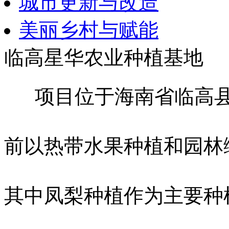
城市更新与改造
美丽乡村与赋能
临高星华农业种植基地
项目位于海南省临高县皇
前以热带水果种植和园林
其中凤梨种植作为主要种