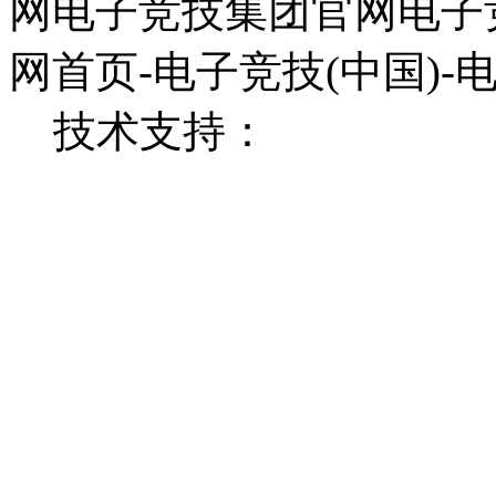
网电子竞技集团官网电子
网首页-电子竞技(中国)
技术支持：