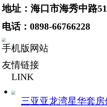
地址：海口市海秀中路51
电话：0898-66766228
手机版网站
友情链接
LINK
三亚亚龙湾星华套房