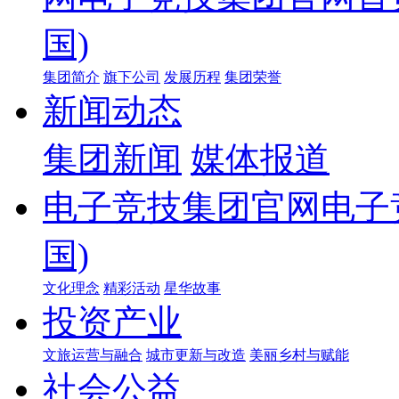
国)
集团简介
旗下公司
发展历程
集团荣誉
新闻动态
集团新闻
媒体报道
电子竞技集团官网电子
国)
文化理念
精彩活动
星华故事
投资产业
文旅运营与融合
城市更新与改造
美丽乡村与赋能
社会公益