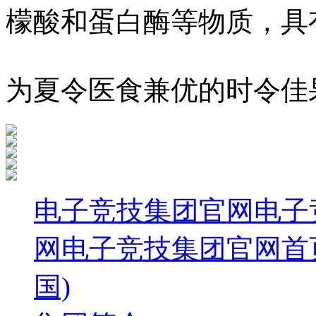
檬酸和蛋白酶等物质，具
为夏令医食兼优的时令佳
电子竞技集团官网电子
网电子竞技集团官网首页
国)