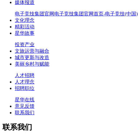
媒体报道
电子竞技集团官网电子竞技集团官网首页-电子竞技(中国)
文化理念
精彩活动
星华故事
投资产业
文旅运营与融合
城市更新与改造
美丽乡村与赋能
人才招聘
人才理念
招聘职位
星华在线
意见反馈
联系我们
联系我们