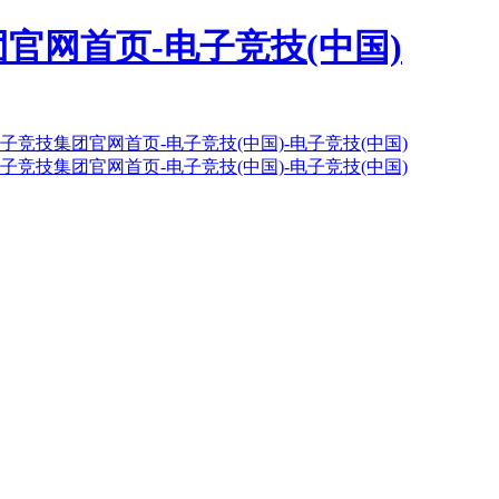
官网首页-电子竞技(中国)
技集团官网首页-电子竞技(中国)-电子竞技(中国)
技集团官网首页-电子竞技(中国)-电子竞技(中国)