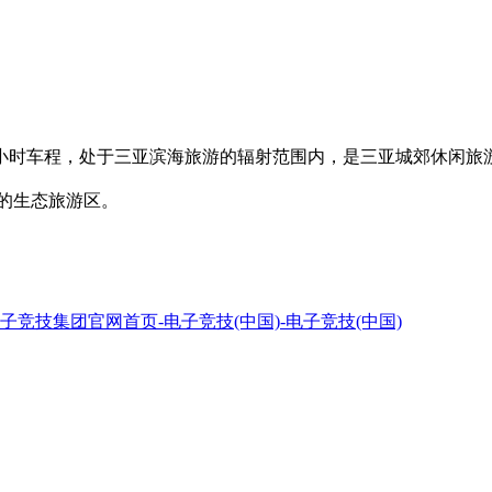
小时车程，处于三亚滨海旅游的辐射范围内，是三亚城郊休闲旅
的生态旅游区。
技集团官网首页-电子竞技(中国)-电子竞技(中国)