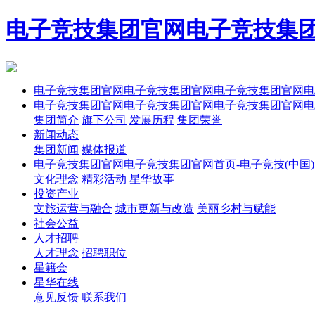
电子竞技集团官网电子竞技集团
电子竞技集团官网电子竞技集团官网电子竞技集团官网电子竞
电子竞技集团官网电子竞技集团官网电子竞技集团官网电子竞
集团简介
旗下公司
发展历程
集团荣誉
新闻动态
集团新闻
媒体报道
电子竞技集团官网电子竞技集团官网首页-电子竞技(中国)
文化理念
精彩活动
星华故事
投资产业
文旅运营与融合
城市更新与改造
美丽乡村与赋能
社会公益
人才招聘
人才理念
招聘职位
星籍会
星华在线
意见反馈
联系我们