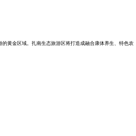
游的黄金区域。扎南生态旅游区将打造成融合康体养生、特色农