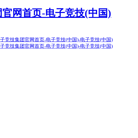
官网首页-电子竞技(中国)
技集团官网首页-电子竞技(中国)-电子竞技(中国)
技集团官网首页-电子竞技(中国)-电子竞技(中国)