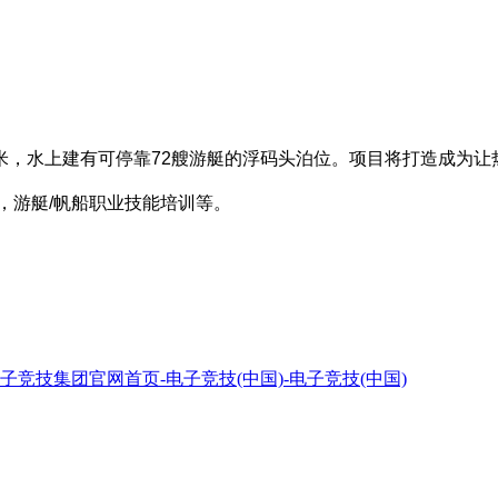
米，水上建有可停靠
72
艘游艇的浮码头泊位。项目将打造成为让
，游艇
/
帆船职业技能培训等。
技集团官网首页-电子竞技(中国)-电子竞技(中国)