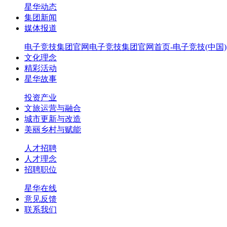
星华动态
集团新闻
媒体报道
电子竞技集团官网电子竞技集团官网首页-电子竞技(中国)
文化理念
精彩活动
星华故事
投资产业
文旅运营与融合
城市更新与改造
美丽乡村与赋能
人才招聘
人才理念
招聘职位
星华在线
意见反馈
联系我们