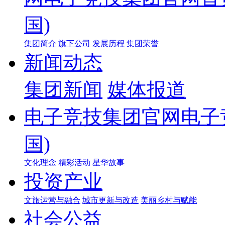
国)
集团简介
旗下公司
发展历程
集团荣誉
新闻动态
集团新闻
媒体报道
电子竞技集团官网电子
国)
文化理念
精彩活动
星华故事
投资产业
文旅运营与融合
城市更新与改造
美丽乡村与赋能
社会公益