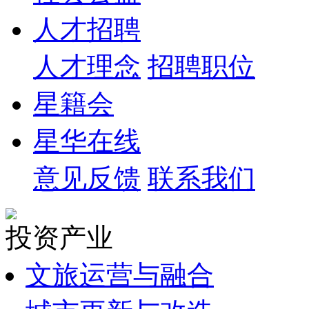
人才招聘
人才理念
招聘职位
星籍会
星华在线
意见反馈
联系我们
投资产业
文旅运营与融合