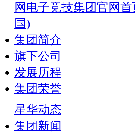
网电子竞技集团官网首页
国)
集团简介
旗下公司
发展历程
集团荣誉
星华动态
集团新闻