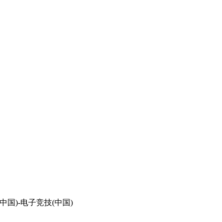
竞技(中国)-电子竞技(中国)