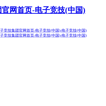
官网首页-电子竞技(中国)
技集团官网首页-电子竞技(中国)-电子竞技(中国)
技集团官网首页-电子竞技(中国)-电子竞技(中国)