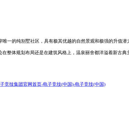
岸唯一的纯别墅社区，具有极其优越的自然景观和极强的升值潜力
无论在整体规划布局还是在建筑风格上，温泉丽舍都洋溢着新古典
技集团官网首页-电子竞技(中国)-电子竞技(中国)