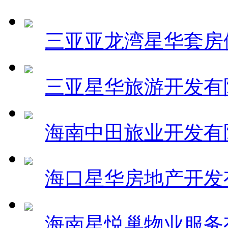
三亚亚龙湾星华套房
三亚星华旅游开发有
海南中田旅业开发有
海口星华房地产开发
海南星悦巢物业服务