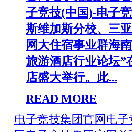
子竞技(中国)-电子
斯维加斯分校、三亚
网大住宿事业群海南
旅游酒店行业论坛”
店盛大举行。此...
READ MORE
电子竞技集团官网电子