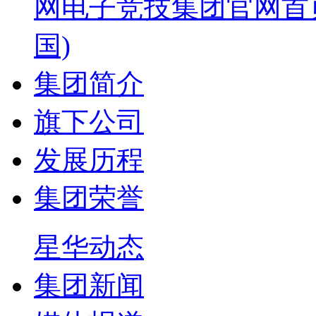
网电子竞技集团官网首页
国)
集团简介
旗下公司
发展历程
集团荣誉
星华动态
集团新闻