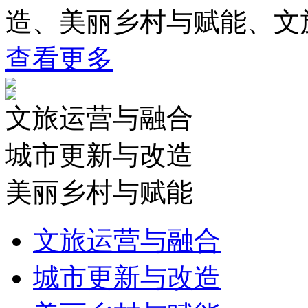
造、美丽乡村与赋能、文
查看更多
文旅运营与融合
城市更新与改造
美丽乡村与赋能
文旅运营与融合
城市更新与改造