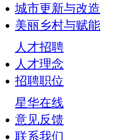
城市更新与改造
美丽乡村与赋能
人才招聘
人才理念
招聘职位
星华在线
意见反馈
联系我们