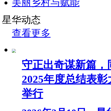
美丽乡村与赋能
星华动态
查看更多
守正出奇谋新篇，同
2025年度总结表彰
举行