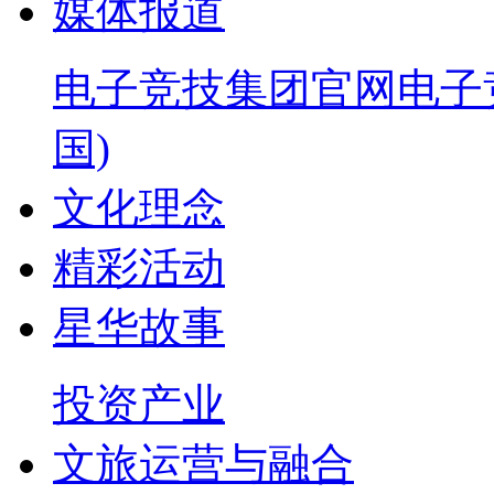
媒体报道
电子竞技集团官网电子
国)
文化理念
精彩活动
星华故事
投资产业
文旅运营与融合