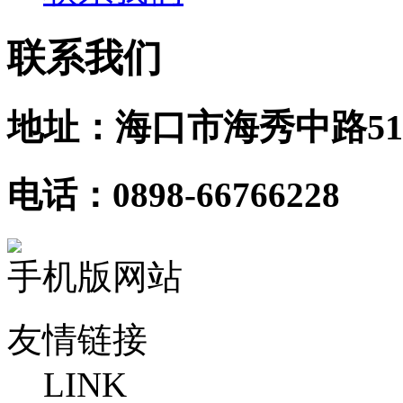
联系我们
地址：海口市海秀中路51
电话：0898-66766228
手机版网站
友情链接
LINK